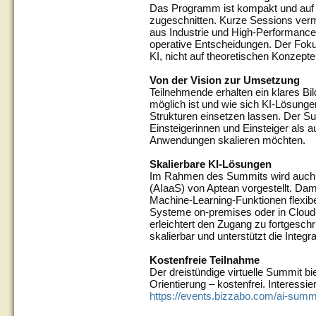
Das Programm ist kompakt und auf d
zugeschnitten. Kurze Sessions vermi
aus Industrie und High-Performance
operative Entscheidungen. Der Foku
KI, nicht auf theoretischen Konzepte
Von der Vision zur Umsetzung
Teilnehmende erhalten ein klares Bi
möglich ist und wie sich KI-Lösung
Strukturen einsetzen lassen. Der Su
Einsteigerinnen und Einsteiger als
Anwendungen skalieren möchten.
Skalierbare KI-Lösungen
Im Rahmen des Summits wird auch 
(AIaaS) von Aptean vorgestellt. Da
Machine-Learning-Funktionen flexibe
Systeme on-premises oder in Clou
erleichtert den Zugang zu fortgeschr
skalierbar und unterstützt die Integ
Kostenfreie Teilnahme
Der dreistündige virtuelle Summit bi
Orientierung – kostenfrei. Interessi
https://events.bizzabo.com/ai-summi