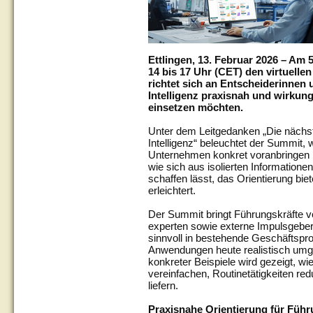
Ettlingen, 13. Februar 2026 – Am 
14 bis 17 Uhr (CET) den virtuelle
richtet sich an Entscheiderinnen 
Intelligenz praxisnah und wirkun
einsetzen möchten.
Unter dem Leitgedanken „Die nächste
Intelligenz“ beleuchtet der Summit, 
Unternehmen konkret voranbringen k
wie sich aus isolierten Information
schaffen lässt, das Orientierung bi
erleichtert.
Der Summit bringt Führungskräfte v
experten sowie externe Impulsgeber
sinnvoll in bestehende Geschäftspro
Anwendungen heute realistisch um
konkreter Beispiele wird gezeigt, wie
vereinfachen, Routinetätigkeiten r
liefern.
Praxisnahe Orientierung für Führ