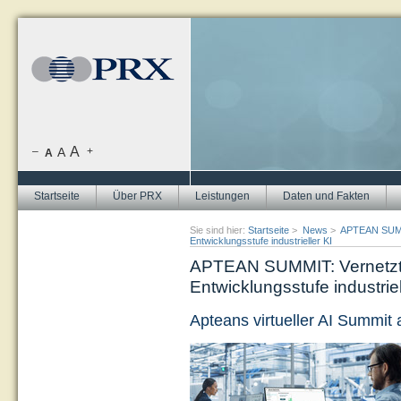
A
–
A
+
A
Startseite
Über PRX
Leistungen
Daten und Fakten
Sie sind hier:
Startseite
>
News
>
APTEAN SUMMIT
Entwicklungsstufe industrieller KI
APTEAN SUMMIT: Vernetzte 
Entwicklungsstufe industriel
Apteans virtueller AI Summit