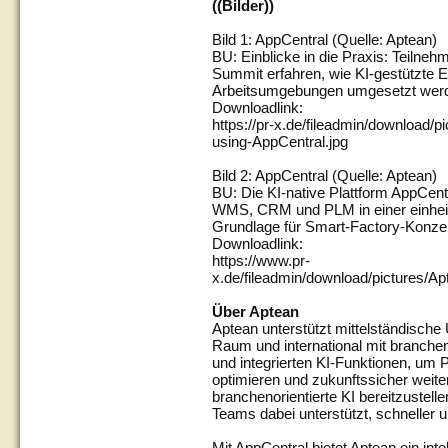
((Bilder))
Bild 1: AppCentral (Quelle: Aptean)
BU: Einblicke in die Praxis: Teilne
Summit erfahren, wie KI-gestützte 
Arbeitsumgebungen umgesetzt wer
Downloadlink:
https://pr-x.de/fileadmin/download
using-AppCentral.jpg
Bild 2: AppCentral (Quelle: Aptean)
BU: Die KI-native Plattform AppCent
WMS, CRM und PLM in einer einheitl
Grundlage für Smart-Factory-Konze
Downloadlink:
https://www.pr-
x.de/fileadmin/download/pictures/A
Über Aptean
Aptean unterstützt mittelständisch
Raum und international mit branch
und integrierten KI-Funktionen, um 
optimieren und zukunftssicher weiter
branchenorientierte KI bereitzustelle
Teams dabei unterstützt, schneller u
Mit AppCentral bietet Aptean ein int