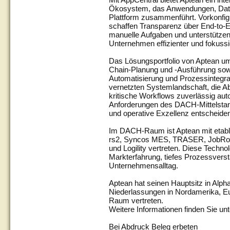
Ökosystem, das Anwendungen, Daten
Plattform zusammenführt. Vorkonfigur
schaffen Transparenz über End-to-
manuelle Aufgaben und unterstützen
Unternehmen effizienter und fokussi
Das Lösungsportfolio von Aptean 
Chain-Planung und -Ausführung so
Automatisierung und Prozessintegrat
vernetzten Systemlandschaft, die Ab
kritische Workflows zuverlässig aut
Anforderungen des DACH-Mittelstands
und operative Exzellenz entscheide
Im DACH-Raum ist Aptean mit etabl
rs2, Syncos MES, TRASER, JobRo
und Logility vertreten. Diese Technol
Markterfahrung, tiefes Prozessvers
Unternehmensalltag.
Aptean hat seinen Hauptsitz in Alphar
Niederlassungen in Nordamerika, Eu
Raum vertreten.
Weitere Informationen finden Sie un
Bei Abdruck Beleg erbeten