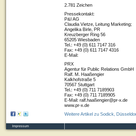
2.781 Zeichen
Pressekontakt:
P&I AG
Claudia Vietze, Leitung Marketing;
Angelika Birle, PR
Kreuzberger Ring 56
65205 Wiesbaden
Tel.: +49 (0) 611 7147 316
Fax: +49 (0) 611 7147 4316
E-Mail:
PRX
Agentur für Public Relations GmbH
Ralf. M. Haaßengier
Kalkhofstraße 5
70567 Stuttgart
Tel.: +49 (0) 711 7189903
Fax: +49 (0) 711 7189905
E-Mail: ralf.haaßengier@pr-x.de
www.pr-x.de
Weitere Artikel zu Sodick, Düsseldor
Impressum