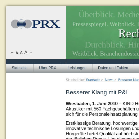
Überblick. Medien
, Themenplanung.
Pressespiegel. Weitblick
Rech
tuellen Themen.
Durchblick. Hi
A
Weitblick. Branchendossie
–
A
+
A
Startseite
Über PRX
Leistungen
Daten und Fakten
Sie sind hier:
Startseite
>
News
>
Besserer Klan
Besserer Klang mit P&I
Wiesbaden, 1. Juni 2010
– KIND Hör
Akustiker mit 560 Fachgeschäften un
sich für die Personaleinsatzplanung
Erstklassige Beratung, hochwertige 
innovative technische Lösungen un
Hörgeräte bietet Qualität auf höchs
der täglichen Praxis. Um diesem auc