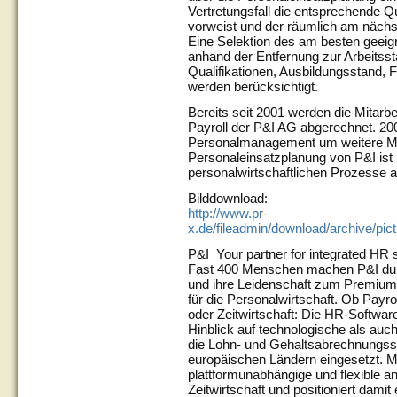
Vertretungsfall die entsprechende Qu
vorweist und der räumlich am nächst
Eine Selektion des am besten geeigne
anhand der Entfernung zur Arbeitsstät
Qualifikationen, Ausbildungsstand, 
werden berücksichtigt.
Bereits seit 2001 werden die Mitarbe
Payroll der P&I AG abgerechnet. 200
Personalmanagement um weitere Mo
Personaleinsatzplanung von P&I ist b
personalwirtschaftlichen Prozesse a
Bilddownload:
http://www.pr-
x.de/fileadmin/download/archive/p
P&I Your partner for integrated HR
Fast 400 Menschen machen P&I dur
und ihre Leidenschaft zum Premium-
für die Personalwirtschaft. Ob Pay
oder Zeitwirtschaft: Die HR-Softwar
Hinblick auf technologische als auc
die Lohn- und Gehaltsabrechnungss
europäischen Ländern eingesetzt. M
plattformunabhängige und flexible a
Zeitwirtschaft und positioniert damit