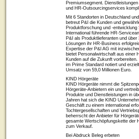
Premiumsegment. Dienstleistungen w
und HR-Outsourcingservices komple
Mit 6 Standorten in Deutschland un
betreut P&I die Kunden und gewährle
Produktforschung und -entwicklung S
International führende HR-Servicea
P&I als Produktlieferanten und über
Lösungen ihr HR-Business erfolgreich
Expertise der P&I AG mit inzwische
bietet Personalwirtschaft aus einer 
Kunden auf die Zukunft vorbereiten.
im Prime Standard notiert und erzie
Umsatz von 59,0 Millionen Euro.
KIND Hörgeräte
KIND Hörgeräte nimmt die Spitzenpo
Hörgeräte-Anbietern ein und vertreib
Produkte und Dienstleistungen in üb
Jahren hat sich die KIND Unterneh
Geschäft zu einem international erf
Tochtergesellschaften und Vertriebsp
beherrscht der Anbieter für Hörgerä
gesamte Wertschöpfungskette der H
zum Verkauf.
Bei Abdruck Beleg erbeten