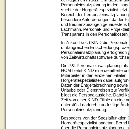
Personaleinsatzplanung in den insge
suchte der Hörgerätespezialist jetz
Bereich der Personaleinsatzplanung h
besondere Anforderungen, da der Per
und frequenzbezogen genauestens k
Lachmann, Personal- und Projektleit
Transparenz in den Personalkosten j
In Zukunft setzt KIND die Personale
umfangreichen Entscheidungsprozess
Personaleinsatzplanung erfolgreich 
von Zeitwirtschaftssoftware durchse
Die P&I Personaleinsatzplanung als 
HCM bietet KIND eine detaillierte un
Mitarbeiter in den einzelnen Filiale
Hörgerätespezialisten dabei aufgrun
Daten der Entgeltabrechnung sowie d
Urlaube oder Dienstreisen zur Verf
bildet die Personalausleihe. Dabei k
Zeit von einer KIND-Filiale an eine
unterstützt dadurch kurzfristige Änd
Personaleinsatzplanung.
Besonders von der Spezialfunktion G
Hörgerätespezialist angetan. Bernd
über die Personaleinsatzplanung ein