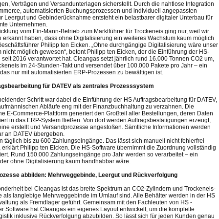
n, Verträgen und Versandunterlagen sicherstellt. Durch die nahtlose Integration
merce, automatisierten Buchungsprozessen und individuell angepassten
ür Leergut und Gebinderücknahme entsteht ein belastbarer digitaler Unterbau für
mte Unternehmen.
icklung vom Ein-Mann-Betrieb zum Marktführer für Trockeneis ging nur, weil wir
h erkannt haben, dass ohne Digitalisierung ein weiteres Wachstum kaum möglich
t Geschäftsführer Philipp ten Eicken. „Ohne durchgängige Digitalisierung wäre unser
nicht möglich gewesen“, betont Philipp ten Eicken, der die Einführung der HS-
seit 2016 verantwortet hat. Cleangas setzt jährlich rund 16.000 Tonnen CO2 um,
rockeneis im 24-Stunden-Takt und versendet über 100.000 Pakete pro Jahr – ein
das nur mit automatisierten ERP-Prozessen zu bewältigen ist.
agsbearbeitung für DATEV als zentrales Prozesssystem
heidender Schritt war dabei die Einführung der HS Auftragsbearbeitung für DATEV,
aufmännischen Abläufe eng mit der Finanzbuchhaltung zu verzahnen. Die
e E-Commerce-Plattform generiert den Großteil aller Bestellungen, deren Daten
iert in das ERP-System fließen. Von dort werden Auftragsbestätigungen erzeugt,
eine erstellt und Versandprozesse angestoßen. Sämtliche Informationen werden
ar an DATEV übergeben.
n täglich bis zu 600 Zahlungseingänge. Das lässt sich manuell nicht fehlerfrei
, erklärt Philipp ten Eicken. Die HS-Software übernimmt die Zuordnung vollständig
iert. Rund 150.000 Zahlungseingänge pro Jahr werden so verarbeitet – ein
der ohne Digitalisierung kaum handhabbar wäre.
rozesse abbilden: Mehrweggebinde, Leergut und Rückverfolgung
nderheit bei Cleangas ist das breite Spektrum an CO2-Zylindern und Trockeneis-
e als langlebige Mehrweggebinde im Umlauf sind. Alle Behälter werden in der HS
altung als Fremdlager geführt. Gemeinsam mit den Fachleuten von HS -
 Software hat Cleangas ein eigenes Layout entwickelt, um die komplette
gistik inklusive Rückverfolgung abzubilden. So lässt sich für jeden Kunden genau