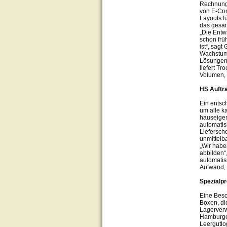
Rechnunge
von E-Com
Layouts f
das gesa
„Die Entw
schon frü
ist“, sag
Wachstum 
Lösungen 
liefert T
Volumen, 
HS Auftr
Ein entsc
um alle k
hauseigen
automatis
Liefersch
unmittelb
„Wir habe
abbilden“
automatis
Aufwand, 
Spezialp
Eine Beso
Boxen, di
Lagerverw
Hamburger
Leergutlo