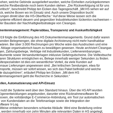
iehen, welche Gebinde ausgeliefert wurden, welche Einheiten zurückgekommen
welche Restbestände noch beim Kunden stehen. „Die Rückverfolgung ist für uns
ritisch“, beschreibt Philipp ten Eicken das Tagesgeschäft. „Mit HS sehen wir auf
ck, welche Boxen wo im Einsatz sind. Auch unsere Disposition bucht
rungen direkt über die HS-Oberfläche.“ Auf diese Weise lassen sich die
steme effizient steuern und gegenüber Industriekunden lückenlos nachweisen –
aler Baustein der Nachhaltigkeitsstrategie von Cleangas.
entenmanagement: Papierabbau, Transparenz und Auskunftsfähigkeit
019 folgte die Einführung des HS Dokumentenmanagements. Grund dafür waren
enden Belegmengen, die ohne digitale Archivierung nicht mehr handhabbar
wären. Bei über 3.000 Rechnungen pro Woche wäre das Ausdrucken und eine
 Ablage organisatorisch kaum zu bewältigen gewesen. Heute archiviert Cleangas
n, Zahlungsbelege, Verträge mit Industriekunden, Liefervereinbarungen,
kumente sowie Versandunterlagen inklusive Gefahrgutscheine. Die Volltextsuche
laren Strukturen ermöglichen es, Belege innerhalb weniger Sekunden zu finden.
ltespezialisten ist dies ein wesentlicher Vorteil, da viele Kunden auf
naue Lieferungen angewiesen sind. „Bei kritischen Sendungen, etwa für
nsporte, müssen wir sofort wissen, wo sich das Paket befindet und welche
 dazugehören“, erläutert Philipp ten Eicken. „Mit dem HS
enmanagement geht die Recherche in Sekunden.“
ellen, Automatisierung und API-Einsatz
nutzt die Systeme weit über den Standard hinaus. Über die HS API wurden
igenentwicklungen angebunden, darunter eine Rücknahmesoftware für
xen, die vollständige E-Commerce-Anbindung, ein Tool zur automatischen
von Kundendaten an die Telefonanlage sowie die Integration der
ftware V-Log.
 Weise entstehen besonders schlanke Abläufe: Wird eine Bestellung online
, werden innerhalb von zehn Minuten alle relevanten Daten in HS angelegt,