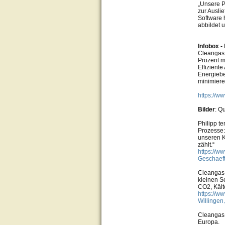
„Unsere P
zur Ausli
Software 
abbildet 
Infobox -
Cleangas 
Prozent m
Effizient
Energiebe
minimiere
https://w
Bilder
: Q
Philipp t
Prozesse: 
unseren K
zählt.“
https://w
Geschaeft
Cleangas-
kleinen S
CO2, Kält
https://w
Willingen
Cleangas 
Europa.