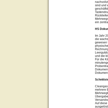
nachvollz
sind und 
geschäftsk
Tastendru
Rückliefe
Mehrwegsy
ein zentr
HS Dokum
Im Jahr 2
die wachs
gewesen 
physische
Rechnunge
Leergutdo
und die k
Für die Kä
minutenge
Probentra
Dokumente
Dokument
Schnittst
Cleangas 
mehrere E
Mehrwegbo
Übergabe 
Versandso
Auf diese
ausgelöst