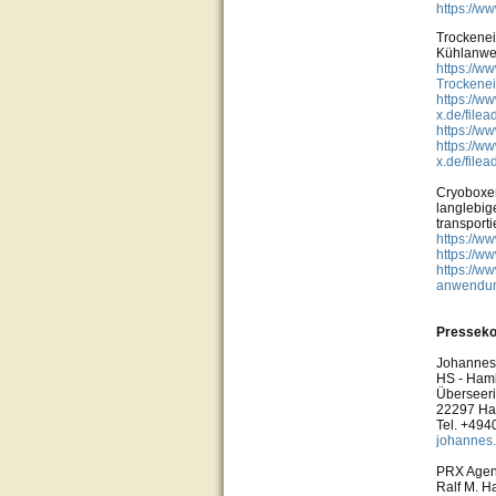
https://w
Trockenei
Kühlanwen
https://w
Trockenei
https://ww
x.de/file
https://w
https://ww
x.de/file
Cryoboxen
langlebig
transporti
https://w
https://w
https://w
anwendun
Presseko
Johannes
HS - Ham
Überseer
22297 H
Tel. +49
johannes
PRX Agent
Ralf M. H