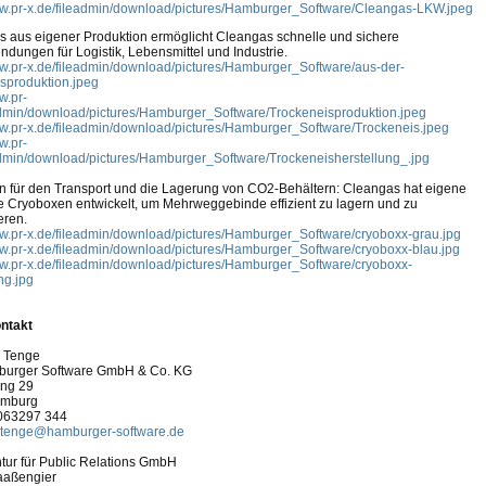
ww.pr-x.de/fileadmin/download/pictures/Hamburger_Software/Cleangas-LKW.jpeg
s aus eigener Produktion ermöglicht Cleangas schnelle und sichere
dungen für Logistik, Lebensmittel und Industrie.
ww.pr-x.de/fileadmin/download/pictures/Hamburger_Software/aus-der-
sproduktion.jpeg
w.pr-
admin/download/pictures/Hamburger_Software/Trockeneisproduktion.jpeg
ww.pr-x.de/fileadmin/download/pictures/Hamburger_Software/Trockeneis.jpeg
w.pr-
admin/download/pictures/Hamburger_Software/Trockeneisherstellung_.jpg
 für den Transport und die Lagerung von CO2-Behältern: Cleangas hat eigene
e Cryoboxen entwickelt, um Mehrweggebinde effizient zu lagern und zu
eren.
ww.pr-x.de/fileadmin/download/pictures/Hamburger_Software/cryoboxx-grau.jpg
ww.pr-x.de/fileadmin/download/pictures/Hamburger_Software/cryoboxx-blau.jpg
ww.pr-x.de/fileadmin/download/pictures/Hamburger_Software/cryoboxx-
g.jpg
ntakt
 Tenge
burger Software GmbH & Co. KG
ing 29
amburg
4063297 344
.tenge@hamburger-software.de
ur für Public Relations GmbH
aaßengier