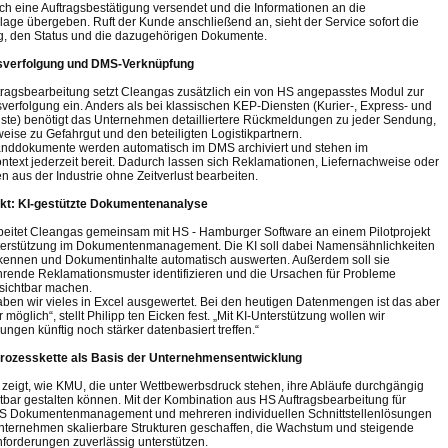
ch eine Auftragsbestätigung versendet und die Informationen an die
lage übergeben. Ruft der Kunde anschließend an, sieht der Service sofort die
g, den Status und die dazugehörigen Dokumente.
verfolgung und DMS-Verknüpfung
ftragsbearbeitung setzt Cleangas zusätzlich ein von HS angepasstes Modul zur
erfolgung ein. Anders als bei klassischen KEP-Diensten (Kurier-, Express- und
ste) benötigt das Unternehmen detailliertere Rückmeldungen zu jeder Sendung,
weise zu Gefahrgut und den beteiligten Logistikpartnern.
anddokumente werden automatisch im DMS archiviert und stehen im
text jederzeit bereit. Dadurch lassen sich Reklamationen, Liefernachweise oder
n aus der Industrie ohne Zeitverlust bearbeiten.
ekt: KI-gestützte Dokumentenanalyse
rbeitet Cleangas gemeinsam mit HS - Hamburger Software an einem Pilotprojekt
terstützung im Dokumentenmanagement. Die KI soll dabei Namensähnlichkeiten
kennen und Dokumentinhalte automatisch auswerten. Außerdem soll sie
rende Reklamationsmuster identifizieren und die Ursachen für Probleme
 sichtbar machen.
aben wir vieles in Excel ausgewertet. Bei den heutigen Datenmengen ist das aber
 möglich“, stellt Philipp ten Eicken fest. „Mit KI-Unterstützung wollen wir
ngen künftig noch stärker datenbasiert treffen.“
 Prozesskette als Basis der Unternehmensentwicklung
zeigt, wie KMU, die unter Wettbewerbsdruck stehen, ihre Abläufe durchgängig
tbar gestalten können. Mit der Kombination aus HS Auftragsbearbeitung für
S Dokumentenmanagement und mehreren individuellen Schnittstellenlösungen
nternehmen skalierbare Strukturen geschaffen, die Wachstum und steigende
orderungen zuverlässig unterstützen.