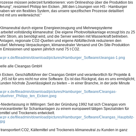
rozesse müssen jederzeit funktionieren: vom Onlineshop über die Produktion bis
eferung“, resümiert Philipp ten Eicken. „Mit den Lösungen von HS - Hamburger
haben wir ein flexibles System, das unsere spezifischen Prozesse detailliert
und mit uns weiterwächst.“
Klimaneutral durch eigene Energieerzeugung und Mehrwegsysteme
arbeitet vollständig klimaneutral: Die eigene Photovoltaikanlage erzeugt bis zu 25
ehr Strom, als benötigt wird, und die Server werden mit Wasserkraft betrieben.
e Anlagen, regionale CO2-Quellen und eigene Abfülltechnik reduzieren den
darf. Mehrweg-Verpackungen, klimaneutraler Versand und On-Site-Produktion
n Emissionen und sparen jährlich rund 75 t CO2.
ww.pr-x.de/fileadmin/download/pictures/Hamburger_Software/cleangas-1.png
uelle alle Cleangas GmbH
en Eicken, Geschäftsführer der Cleangas GmbH und verantwortlich für Projekte &
„HS ist für uns nicht nur eine Software. Es ist das Rückgrat, das es uns ermöglicht,
unden höchste Zuverlässigkeit zu bieten – in einer Branche, in der jede Minute
ww.pr-x.de/fileadmin/download/pictures/Hamburger_Software/Cleangas-
sfuehrer_Philipp_ten_Eicken.jpeg
Niederlassung in Willingen: Seit der Gründung 1992 hat sich Cleangas vom
erviceanbieter für Schankanlagen zu einem europaweit tätigen Spezialisten für
emittel und Trockeneis entwickelt.
ww.pr-x.de/fileadmin/download/pictures/Hamburger_Software/Cleangas_Hauptsitz-
.jpg
transportiert CO2, Kältemittel und Trockeneis klimaneutral zu Kunden in ganz