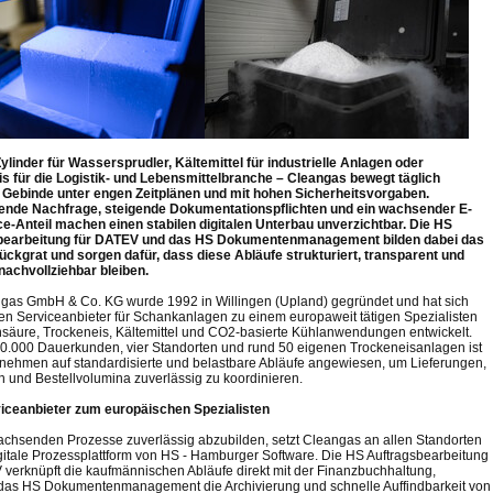
linder für Wassersprudler, Kältemittel für industrielle Anlagen oder
s für die Logistik- und Lebensmittelbranche – Cleangas bewegt täglich
Gebinde unter engen Zeitplänen und mit hohen Sicherheitsvorgaben.
nde Nachfrage, steigende Dokumentationspflichten und ein wachsender E-
Anteil machen einen stabilen digitalen Unterbau unverzichtbar. Die HS
bearbeitung für DATEV und das HS Dokumentenmanagement bilden dabei das
Rückgrat und sorgen dafür, dass diese Abläufe strukturiert, transparent und
 nachvollziehbar bleiben.
gas GmbH & Co. KG wurde 1992 in Willingen (Upland) gegründet und hat sich
en Serviceanbieter für Schankanlagen zu einem europaweit tätigen Spezialisten
nsäure, Trockeneis, Kältemittel und CO2-basierte Kühlanwendungen entwickelt.
10.000 Dauerkunden, vier Standorten und rund 50 eigenen Trockeneisanlagen ist
nehmen auf standardisierte und belastbare Abläufe angewiesen, um Lieferungen,
n und Bestellvolumina zuverlässig zu koordinieren.
iceanbieter zum europäischen Spezialisten
chsenden Prozesse zuverlässig abzubilden, setzt Cleangas an allen Standorten
igitale Prozessplattform von HS - Hamburger Software. Die HS Auftragsbearbeitung
 verknüpft die kaufmännischen Abläufe direkt mit der Finanzbuchhaltung,
as HS Dokumentenmanagement die Archivierung und schnelle Auffindbarkeit von