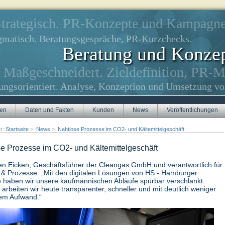
trategisch. PR-Konzepte und Kampagne
gmatisch. Beratungsgespräche, PR-Kurzchecks.
Beratung und Konze
Maßgeschneidert. Zieldefinition, PR-
ungsorientiert. Analyse, Konzeption und Umsetzung vo
gen
Daten und Fakten
Kunden
News
Veröffentlichungen
er:
Startseite
>
News
>
Nahtlose Prozesse im CO2- und Kältemittelgeschäft
e Prozesse im CO2- und Kältemittelgeschäft
ten Eicken, Geschäftsführer der Cleangas GmbH und verantwortlich für
 & Prozesse: „Mit den digitalen Lösungen von HS - Hamburger
 haben wir unsere kaufmännischen Abläufe spürbar verschlankt.
arbeiten wir heute transparenter, schneller und mit deutlich weniger
em Aufwand.“