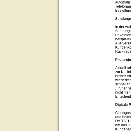
automatis
Telefonan
Bestellun
Sendungs
In der Au
Sendungsv
Paketdien
beispiels
Alle Vers
Kundenkon
Rückfrage
Pilotproj
Aktuell a
zur KI-Un
besser er
wiederkeh
schneller
„Früher h
nicht mehr
Entscheidu
Digitale
Cleangas 
und belas
DATEV, H
hat das U
Kundenanf