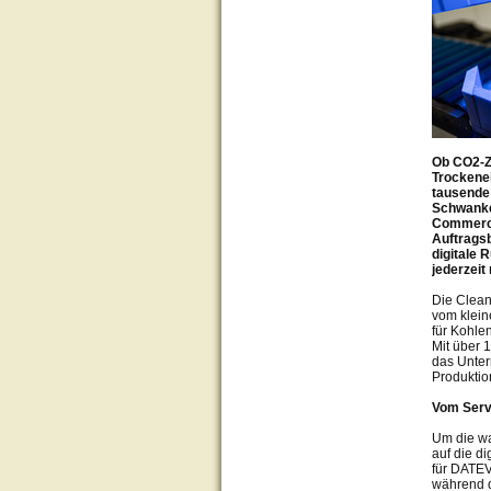
Ob CO2-Zy
Trockenei
tausende 
Schwanke
Commerce-
Auftrags
digitale 
jederzeit
Die Clean
vom klein
für Kohle
Mit über 
das Unter
Produktio
Vom Serv
Um die wa
auf die d
für DATEV
während d