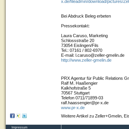
x.de/fileadmin/download/pictures/Ze
Bei Abdruck Beleg erbeten
Pressekontakt:
Laura Caruso, Marketing
Schlossstraße 20
73054 Eislingen/Fils
Tel.: 07161 / 802-6970
E-mail: l.caruso@zeller-gmelin.de
http://www.zeller-gmelin.de
PRX Agentur für Public Relations 
Ralf M. Haaßengier
Kalkhofstraße 5
70567 Stuttgart
Telefon 0711/71899-03
ralf.haassengier@pr-x.de
www.pr-x.de
Weitere Artikel zu Zeller+Gmelin, Ei
Impressum