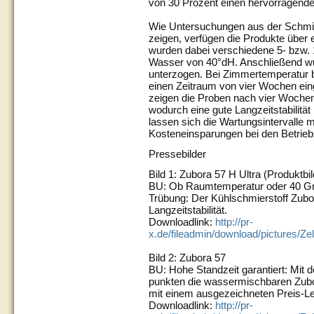
von 30 Prozent einen hervorragend
Wie Untersuchungen aus der Schmier
zeigen, verfügen die Produkte über e
wurden dabei verschiedene 5- bzw. 
Wasser von 40°dH. Anschließend wu
unterzogen. Bei Zimmertemperatur 
einen Zeitraum von vier Wochen eing
zeigen die Proben nach vier Wochen
wodurch eine gute Langzeitstabilit
lassen sich die Wartungsintervalle 
Kosteneinsparungen bei den Betriebs
Pressebilder
Bild 1: Zubora 57 H Ultra (Produktbil
BU: Ob Raumtemperatur oder 40 Gr
Trübung: Der Kühlschmierstoff Zubo
Langzeitstabilität.
Downloadlink:
http://pr-
x.de/fileadmin/download/pictures/Ze
Bild 2: Zubora 57
BU: Hohe Standzeit garantiert: Mit 
punkten die wassermischbaren Zubo
mit einem ausgezeichneten Preis-Lei
Downloadlink:
http://pr-