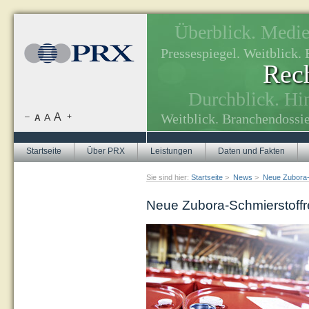
Überblick. Medien
, Themenplanung.
Pressespiegel. Weitblick
Rech
tuellen Themen.
Durchblick. Hi
A
Weitblick. Branchendossie
–
A
+
A
Startseite
Über PRX
Leistungen
Daten und Fakten
Sie sind hier:
Startseite
>
News
>
Neue Zubora-
Neue Zubora-Schmierstoffr