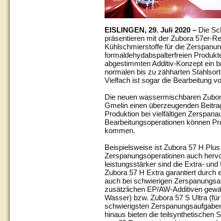
EISLINGEN, 29. Juli 2020 –
Die Sch
präsentieren mit der Zubora 57er-
Kühlschmierstoffe für die Zerspanun
formaldehydabspalterfreien Produkte
abgestimmten Additiv-Konzept ein b
normalen bis zu zähharten Stahlsor
Vielfach ist sogar die Bearbeitung v
Die neuen wassermischbaren Zubora-
Gmelin einen überzeugenden Beitrag
Produktion bei vielfältigen Zerspana
Bearbeitungsoperationen können Pr
kommen.
Beispielsweise ist Zubora 57 H Plus
Zerspanungsoperationen auch hervo
leistungsstärker sind die Extra- und
Zubora 57 H Extra garantiert durch 
auch bei schwierigen Zerspanungsau
zusätzlichen EP/AW-Additiven gewähr
Wasser) bzw. Zubora 57 S Ultra (fü
schwierigsten Zerspanungsaufgaben
hinaus bieten die teilsynthetischen 