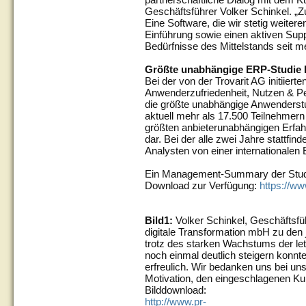
Geschäftsführer Volker Schinkel. „Z
Eine Software, die wir stetig weiter
Einführung sowie einen aktiven Suppo
Bedürfnisse des Mittelstands seit m
Größte unabhängige ERP-Studie
Bei der von der Trovarit AG initiiert
Anwenderzufriedenheit, Nutzen & Pe
die größte unabhängige Anwenderst
aktuell mehr als 17.500 Teilnehmern 
größten anbieterunabhängigen Erf
dar. Bei der alle zwei Jahre stattfi
Analysten von einer internationalen
Ein Management-Summary der Studie 
Download zur Verfügung:
https://ww
Bild1:
Volker Schinkel, Geschäftsfü
digitale Transformation mbH zu den 
trotz des starken Wachstums der le
noch einmal deutlich steigern konnt
erfreulich. Wir bedanken uns bei u
Motivation, den eingeschlagenen Kur
Bilddownload:
http://www.pr-