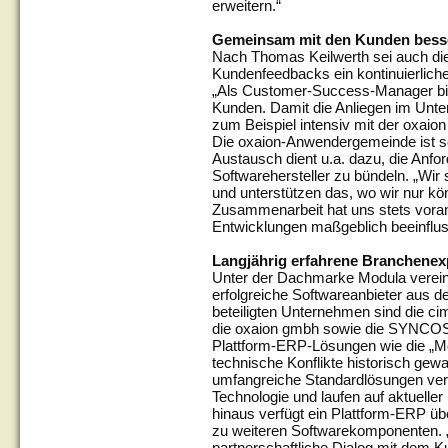
erweitern.“
Gemeinsam mit den Kunden bess
Nach Thomas Keilwerth sei auch di
Kundenfeedbacks ein kontinuierlich
„Als Customer-Success-Manager bin
Kunden. Damit die Anliegen im Unte
zum Beispiel intensiv mit der oxai
Die oxaion-Anwendergemeinde ist sei
Austausch dient u.a. dazu, die Anfo
Softwarehersteller zu bündeln. „Wir s
und unterstützen das, wo wir nur kö
Zusammenarbeit hat uns stets voran
Entwicklungen maßgeblich beeinflus
Langjährig erfahrene Branchenex
Unter der Dachmarke Modula vereinen
erfolgreiche Softwareanbieter aus
beteiligten Unternehmen sind die 
die oxaion gmbh sowie die SYNC
Plattform-ERP-Lösungen wie die „Mo
technische Konflikte historisch ge
umfangreiche Standardlösungen ver
Technologie und laufen auf aktueller 
hinaus verfügt ein Plattform-ERP übe
zu weiteren Softwarekomponenten. „
partnerschaftliche Dialog mit dem K