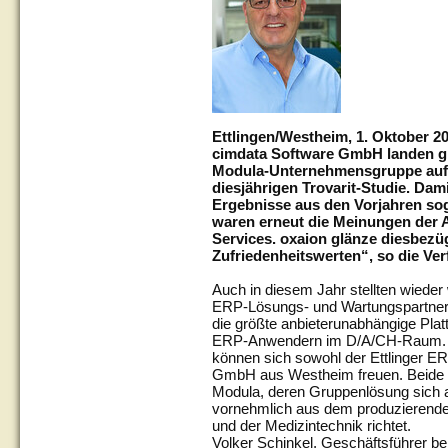
Ettlingen/Westheim, 1. Oktober 2
cimdata Software GmbH landen gl
Modula-Unternehmensgruppe auf
diesjährigen Trovarit-Studie. Dam
Ergebnisse aus den Vorjahren so
waren erneut die Meinungen der 
Services. oxaion glänze diesbezüg
Zufriedenheitswerten“, so die Ver
Auch in diesem Jahr stellten wieder
ERP-Lösungs- und Wartungspartner e
die größte anbieterunabhängige Pla
ERP-Anwendern im D/A/CH-Raum. Üb
können sich sowohl der Ettlinger ER
GmbH aus Westheim freuen. Beide
Modula, deren Gruppenlösung sich 
vornehmlich aus dem produzierende
und der Medizintechnik richtet.
Volker Schinkel, Geschäftsführer bei