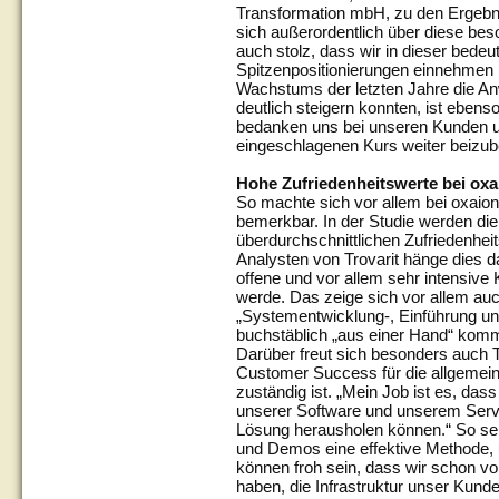
Transformation mbH, zu den Ergebni
sich außerordentlich über diese bes
auch stolz, dass wir in dieser bed
Spitzenpositionierungen einnehmen 
Wachstums der letzten Jahre die An
deutlich steigern konnten, ist ebens
bedanken uns bei unseren Kunden u
eingeschlagenen Kurs weiter beizub
Hohe Zufriedenheitswerte bei oxa
So machte sich vor allem bei oxaio
bemerkbar. In der Studie werden die 
überdurchschnittlichen Zufriedenhe
Analysten von Trovarit hänge dies 
offene und vor allem sehr intensiv
werde. Das zeige sich vor allem auc
„Systementwicklung-, Einführung und
buchstäblich „aus einer Hand“ kom
Darüber freut sich besonders auch 
Customer Success für die allgemein
zuständig ist. „Mein Job ist es, das
unserer Software und unserem Servi
Lösung herausholen können.“ So se
und Demos eine effektive Methode, 
können froh sein, dass wir schon vo
haben, die Infrastruktur unser Kund