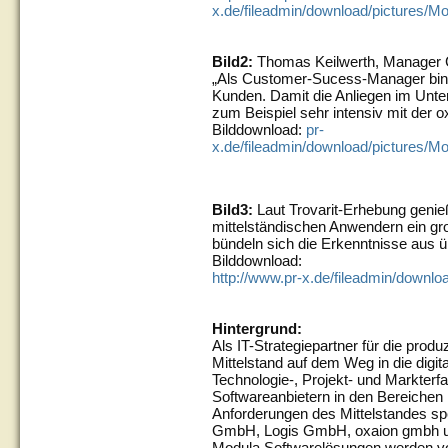
x.de/fileadmin/download/pictures/M
Bild2:
Thomas Keilwerth, Manager 
„Als Customer-Sucess-Manager bin 
Kunden. Damit die Anliegen im Unte
zum Beispiel sehr intensiv mit de
Bilddownload:
pr-
x.de/fileadmin/download/pictures/M
Bild3:
Laut Trovarit-Erhebung genie
mittelständischen Anwendern ein g
bündeln sich die Erkenntnisse aus 
Bilddownload:
http://www.pr-x.de/fileadmin/downl
Hintergrund:
Als IT-Strategiepartner für die prod
Mittelstand auf dem Weg in die digit
Technologie-, Projekt- und Markterfa
Softwareanbietern in den Bereichen
Anforderungen des Mittelstandes spe
GmbH, Logis GmbH, oxaion gmb
Modula Softwarelösungen werden vo