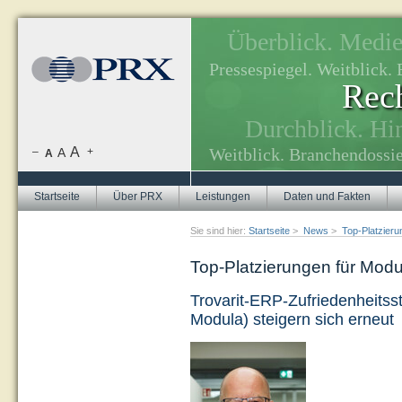
Überblick. Medien
, Themenplanung.
Pressespiegel. Weitblick
Rech
tuellen Themen.
Durchblick. Hi
A
Weitblick. Branchendossie
–
A
+
A
Startseite
Über PRX
Leistungen
Daten und Fakten
Sie sind hier:
Startseite
>
News
>
Top-Platzieru
Top-Platzierungen für Modu
Trovarit-ERP-Zufriedenheitss
Modula) steigern sich erneut